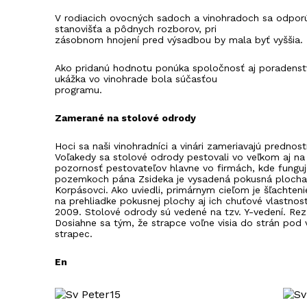
V rodiacich ovocných sadoch a vinohradoch sa odporú
stanovišťa a pôdnych rozborov, pri
zásobnom hnojení pred výsadbou by mala byť vyššia.
Ako pridanú hodnotu ponúka spoločnosť aj poradenstvo
ukážka vo vinohrade bola súčasťou
programu.
Zamerané na stolové odrody
Hoci sa naši vinohradníci a vinári zameriavajú predn
Voľakedy sa stolové odrody pestovali vo veľkom aj na 
pozornosť pestovateľov hlavne vo firmách, kde funguj
pozemkoch pána Zsideka je vysadená pokusná plocha s 
Korpásovci. Ako uviedli, primárnym cieľom je šľachten
na prehliadke pokusnej plochy aj ich chuťové vlastno
2009. Stolové odrody sú vedené na tzv. Y-vedení. Rez 
Dosiahne sa tým, že strapce voľne visia do strán pod
strapec.
En