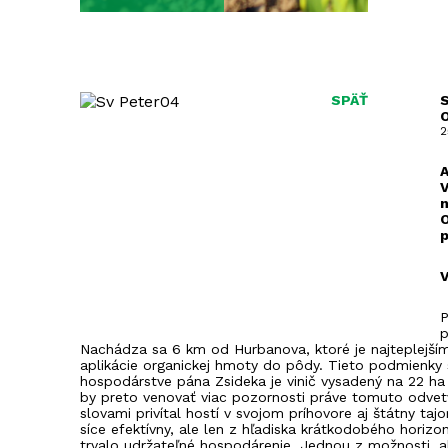
SPÄŤ
2
A
V
n
O
p
V
P
p
Nachádza sa 6 km od Hurbanova, ktoré je najteplejší
aplikácie organickej hmoty do pôdy. Tieto podmienky s
hospodárstve pána Zsideka je vinič vysadený na 22 ha
by preto venovať viac pozornosti práve tomuto odvetvi
slovami privítal hostí v svojom príhovore aj štátny ta
síce efektívny, ale len z hľadiska krátkodobého hori
trvalo udržateľné hospodárenie. Jednou z možnosti, a