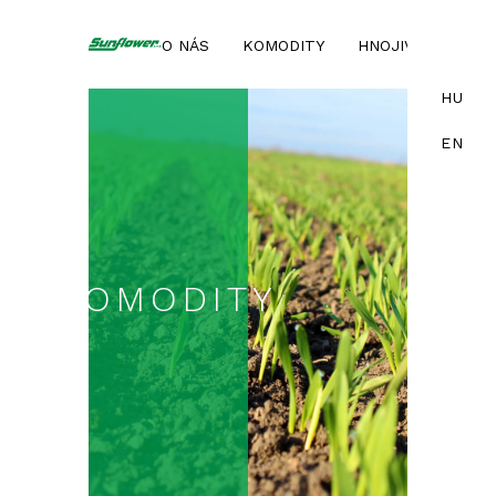
O NÁS
KOMODITY
HNOJIVÁ
SLU
HU
EN
KOMODITY
SLU