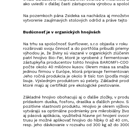
ako uviedli v ďalšej časti zástupcovia výrobcu a spoloč
Na pozemkoch pána Zsideka sa nachádza aj množstvo 
vytvorenie zaujímavých stolových odrôd a práve tejto
Budúcnosť je v organických hnojivách
Na trhu sa spoločnosť Sunflower, s.r.o objavila v r
rozširovali svoju činnosť a do portfólia pribudli prie
výhodou je, že živiny sú viazané v organických zlúče
patrí hnojivo Bio-Fer, ktoré je vyrobené z fermentov
zástupkyňa producentov tohto hnojiva BAROMFI-COOP kf
počte okolo 40 miliónov kusov. Okrem mäsa sa snažia na 
jedinou firmou v Európe, ktorá pripravuje fermentovan
Jeho ročná produkcia je okolo 9 tisíc ton (podľa moji
lisuje. Výsledným produktom sú pelety. Základné produk
ktoré majú aj certifikát pre ekologické pestovanie.
Základné hnojivo obohacujú aj o ďalšie zložky, v prod
prídavkom dusíka, fosforu, draslíka a ďalších prvkov. 
pozitívne vlastnosti produktu. Hnojivo je okrem výživo
vytvárajú sa optimálne podmienky pre mikrobiálny živ
aj pásová aplikácia, využiteľná hlavne pri hnojení ov
trusu je možné aplikovať hnojivo do hĺbky 0 až 40 cm
resp. jeho dávkovanie v rozsahu od 300 kg až do 3000