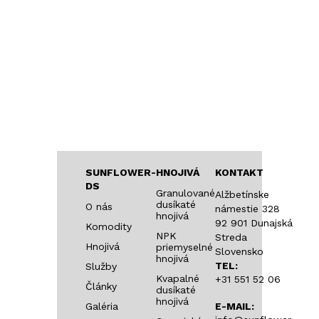
SUNFLOWER-
HNOJIVÁ
KONTAKT
DS
Granulované
Alžbetínske
dusíkaté
O nás
námestie 328
hnojivá
92 901 Dunajská
Komodity
NPK
Streda
Hnojivá
priemyselné
Slovensko
hnojivá
TEL:
Služby
Kvapalné
+31 551 52 06
Články
dusíkaté
hnojivá
Galéria
E-MAIL: